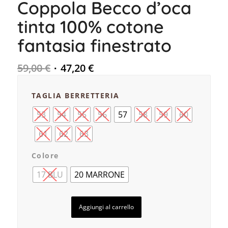
Coppola Becco d’oca
tinta 100% cotone
fantasia finestrato
59,00
€
47,20
€
TAGLIA BERRETTERIA
53
54
55
56
57
58
59
60
61
62
63
Colore
17 BLU
20 MARRONE
Aggiungi al carrello