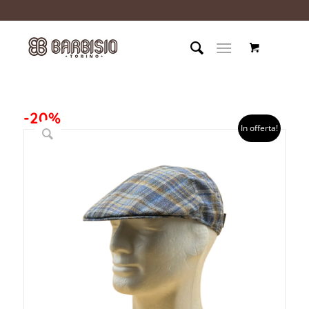
-20%
In offerta!