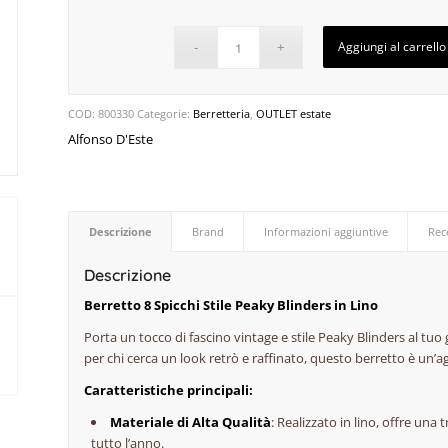
Aggiungi al carrello
COD:
800330
Categorie:
Berretteria
,
OUTLET estate
Alfonso D'Este
Descrizione
Brand
Informazioni aggiuntive
Rec
Descrizione
Berretto 8 Spicchi Stile Peaky Blinders in Lino
Porta un tocco di fascino vintage e stile Peaky Blinders al tuo 
per chi cerca un look retrò e raffinato, questo berretto è un’ag
Caratteristiche principali:
Materiale di Alta Qualità
: Realizzato in lino, offre una
tutto l’anno.