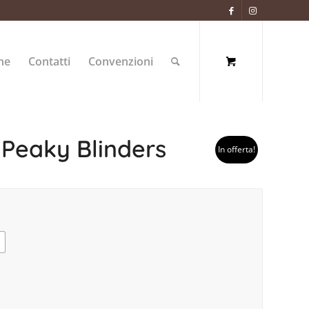
ne
Contatti
Convenzioni
o Peaky Blinders
In offerta!
L