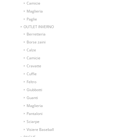
Camicie
Maglieria
Paglie
OUTLET INVERNO
Berretteria
Borse zaini
Calze
Camicie
Cravatte
Cuffie
Feltro
Giubbotti
Guanti
Maglieria
Pantaloni
Sciarpe
Visiere Baseball