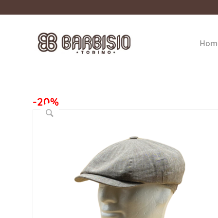
Hom
-20%