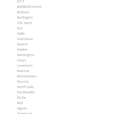
B.F.T
BARBISIO torino
Barbour
Burlington
City Sport
ELK
Gallo
GranSasso
Guerra
Heater
Kensington
Lierys
Lorenzoni
Marone
Montechiaro
Mucros
North Sails
Pantherella
Re De
Red
Signes
Steinbock