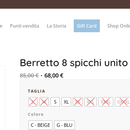
e
Punti vendita
La Storia
Gift Card
Shop Onli
Berretto 8 spicchi unit
85,00
€
68,00
€
TAGLIA
L
M
S
XL
XS
XXL
XXXL
XXXX
Colore
C - BEIGE
G - BLU