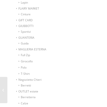
Lapin
FLAIRY MARKET
Cinture
GIFT CARD
GIUBBOTTI
Sportivi
GUANTERIA
Guida
MAGLIERIA ESTERNA
Full Zip
Girocollo
Polo
T-Shirt
Negozietto Chieri
Coppola Becco d’oca
Berretti
tinta 100% cotone
OUTLET estate
fantasia finestrato
Berretteria
Calze