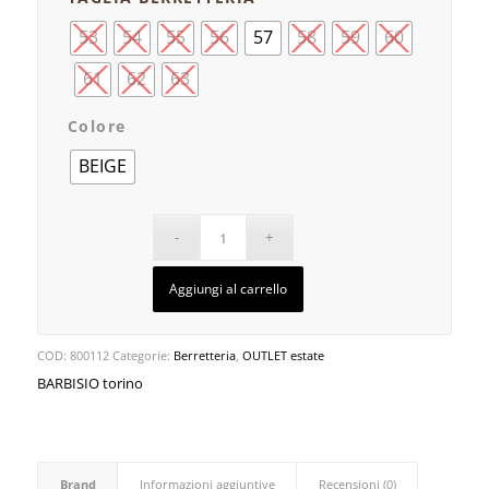
53
54
55
56
57
58
59
60
61
62
63
Colore
BEIGE
Aggiungi al carrello
COD:
800112
Categorie:
Berretteria
,
OUTLET estate
BARBISIO torino
Brand
Informazioni aggiuntive
Recensioni (0)