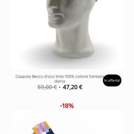
Coppola Becco d’oca tinta 100% cotone fantasia
In offerta!
dama
59,00
€
47,20
€
-18%