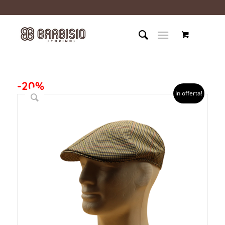
-20%
In offerta!