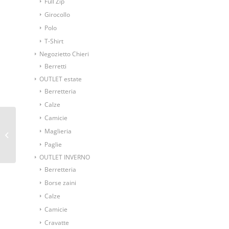
Full Zip
Girocollo
Polo
T-Shirt
Negozietto Chieri
Berretti
OUTLET estate
Berretteria
Calze
Camicie
Cravatta tricot
Maglieria
microfantasie
Paglie
OUTLET INVERNO
Berretteria
Borse zaini
Calze
Camicie
Cravatte