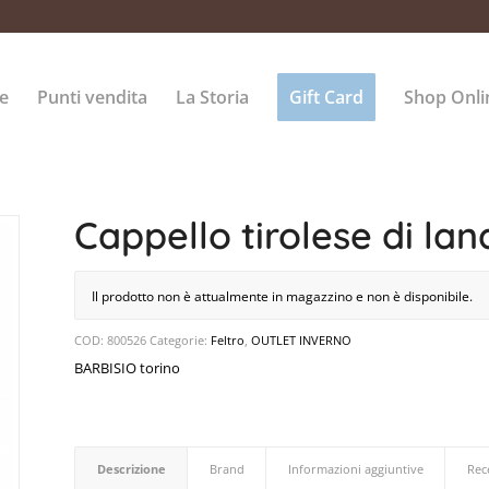
e
Punti vendita
La Storia
Gift Card
Shop Onli
Cappello tirolese di lan
Il prodotto non è attualmente in magazzino e non è disponibile.
COD:
800526
Categorie:
Feltro
,
OUTLET INVERNO
BARBISIO torino
Descrizione
Brand
Informazioni aggiuntive
Rec