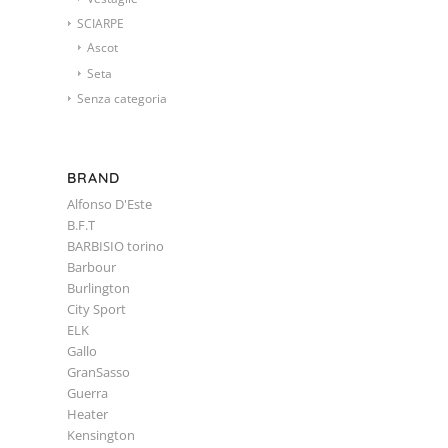
SCIARPE
Ascot
Seta
Senza categoria
BRAND
Alfonso D'Este
B.F.T
BARBISIO torino
Barbour
Burlington
City Sport
ELK
Gallo
GranSasso
Guerra
Heater
Kensington