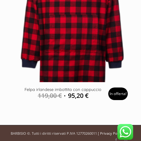
Felpa irlandese imbottita con cappuccio
In offerta!
119,00
€
95,20
€
BARBISIO ©. Tutti i diritti riservati P.IVA 12770260011 [
Privacy Policy
]