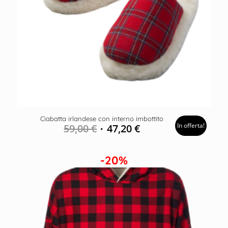
Ciabatta irlandese con interno imbottito
In offerta!
59,00
€
47,20
€
-20%