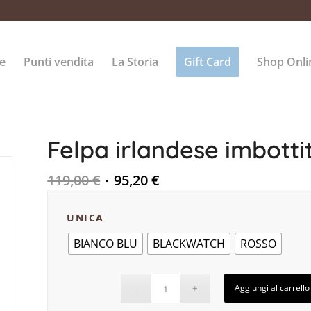
e
Punti vendita
La Storia
Gift Card
Shop Onli
Felpa irlandese imbott
119,00
€
95,20
€
UNICA
BIANCO BLU
BLACKWATCH
ROSSO
Aggiungi al carrello