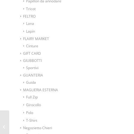
Papillon da annodare
Tricot
FELTRO
Lana
Lapin
FLAIRY MARKET
Cinture
GIFT CARD
GIUBBOTTI
Sportivi
GUANTERIA
Guida
MAGLIERIA ESTERNA
Full Zip
Girocollo
Polo
T-Shirt
Camicia da uomo in
Negozietto Chieri
flanella foderata in pile