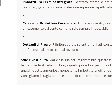
Imbottitura Termica Integrata:
Lo strato interno, cuore p
corporeo, garantendo una protezione superiore rispetto alle
Cappuccio Protettivo Reversibile:
Ampio e foderato, il ca
efficacemente dal vento con uno stile sempre impeccabile.
Dettagli di Pregio:
Rifiniture curate su entrambi i lati, con
perfette sia “al dritto” che “al rovescio”.
Stile e vestibilità
Grazie alla sua natura reversibile, questa f
tecnico per le attività outdoor, a quello più sobrio per un look
una silhouette armoniosa nonostante l’imbottitura, offrendo 
Consigliamo la taglia abituale per un fit contemporaneo e con