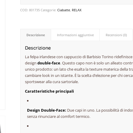
COD:
801735
Categorie:
Ciabatte
,
RELAX
Descrizione
Informazioni aggiuntive
Recensioni (0)
Descrizione
La felpa irlandese con cappuccio di Barbisio Torino ridefinisce i
design
double-face
. Questo capo non è solo un alleato contr
unico prodotto: un lato che esalta la texture materica della tr
cambiare look in un istante. È la scelta d’elezione per chi cerc
sportswear alla cura sartoriale.
Caratteristiche principali
Design Double-Face:
Due capi in uno. La possibilità di ind
senza rinunciare al comfort termico.