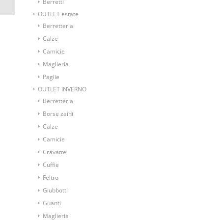
Berretti
OUTLET estate
Berretteria
Calze
Camicie
Maglieria
Paglie
OUTLET INVERNO
Berretteria
Borse zaini
Calze
Camicie
Cravatte
Cuffie
Feltro
Giubbotti
Guanti
Maglieria