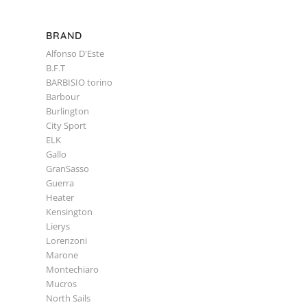
BRAND
Alfonso D'Este
B.F.T
BARBISIO torino
Barbour
Burlington
City Sport
ELK
Gallo
GranSasso
Guerra
Heater
Kensington
Lierys
Lorenzoni
Marone
Montechiaro
Mucros
North Sails