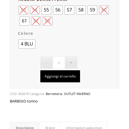
53
54
55
56
57
58
59
60
61
62
63
Colore
4 BLU
Aggiungi al carrello
COD:
800678
Categorie:
Berretteria
,
OUTLET INVERNO
BARBISIO torino
Descrizione
Brand
Informazioni aggiuntive