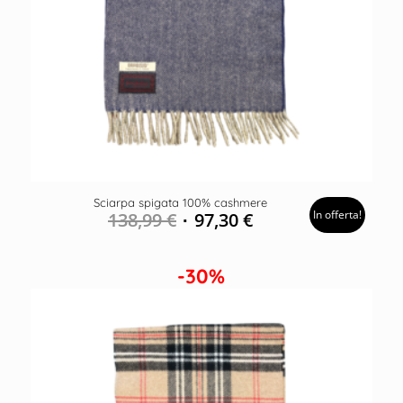
Sciarpa spigata 100% cashmere
In offerta!
138,99
€
97,30
€
-30%