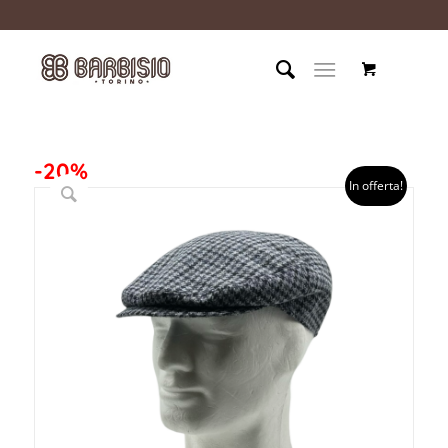
-20%
In offerta!