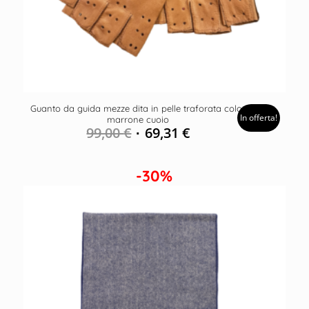
Guanto da guida mezze dita in pelle traforata color
In offerta!
marrone cuoio
99,00
€
69,31
€
-30%