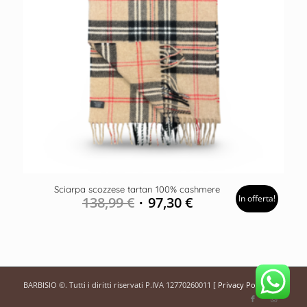
Sciarpa scozzese tartan 100% cashmere
In offerta!
138,99
€
97,30
€
BARBISIO ©. Tutti i diritti riservati P.IVA 12770260011 [
Privacy Policy
]