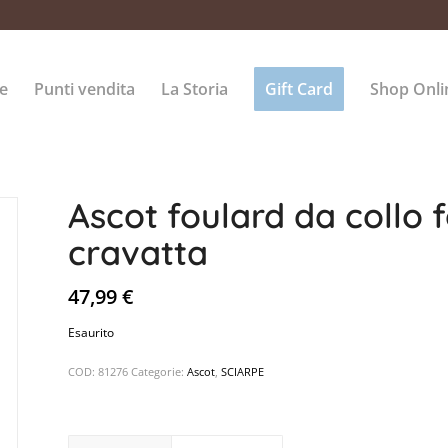
e
Punti vendita
La Storia
Gift Card
Shop Onli
Ascot foulard da collo 
cravatta
47,99
€
Esaurito
COD:
81276
Categorie:
Ascot
,
SCIARPE