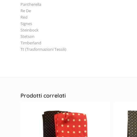
Pantherella
Re De
Red
Signes
Steinbock
Stetson
Timberland
Tt (Trasformazioni Tessili)
Prodotti correlati