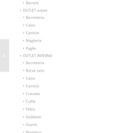
Berretti
OUTLET estate
Berretteria
Calze
Camicie
Maglieria
Paglie
Ascot foulard da collo
blu fantasia disegno
OUTLET INVERNO
cashmere
Berretteria
Borse zaini
Calze
Camicie
Cravatte
Cuffie
Feltro
Giubbotti
Guanti
Maglieria