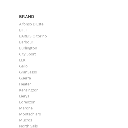
BRAND
Alfonso D'Este
B.F.T
BARBISIO torino
Barbour
Burlington
City Sport
ELK
Gallo
GranSasso
Guerra
Heater
Kensington
Lierys
Lorenzoni
Marone
Montechiaro
Mucros
North Sails