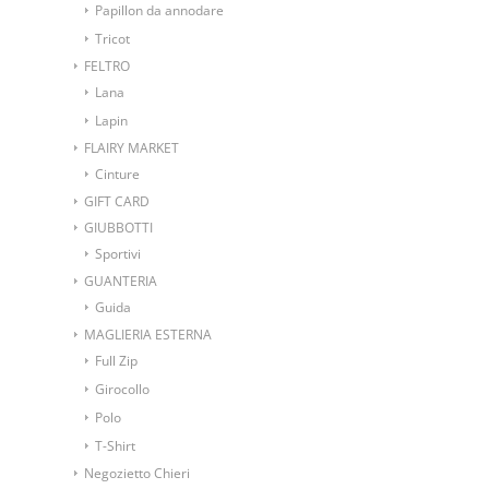
Papillon da annodare
Tricot
FELTRO
Lana
Lapin
FLAIRY MARKET
Cinture
GIFT CARD
GIUBBOTTI
Sportivi
GUANTERIA
Guida
MAGLIERIA ESTERNA
Full Zip
Girocollo
Polo
T-Shirt
Negozietto Chieri