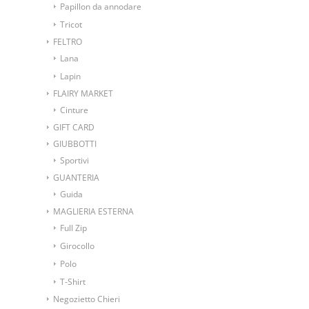
Papillon da annodare
Tricot
FELTRO
Lana
Lapin
FLAIRY MARKET
Cinture
GIFT CARD
GIUBBOTTI
Sportivi
GUANTERIA
Guida
MAGLIERIA ESTERNA
Full Zip
Girocollo
Polo
T-Shirt
Negozietto Chieri