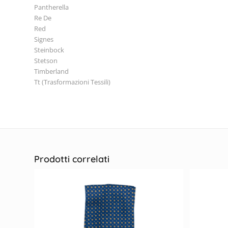
Pantherella
Re De
Red
Signes
Steinbock
Stetson
Timberland
Tt (Trasformazioni Tessili)
Prodotti correlati