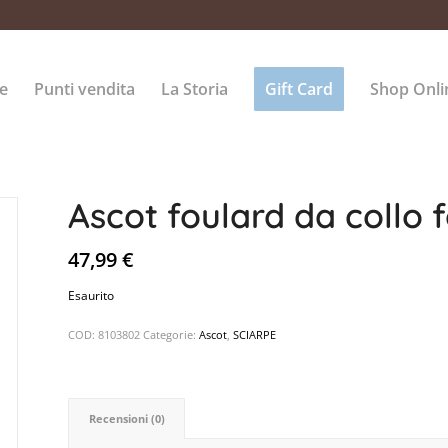
e
Punti vendita
La Storia
Gift Card
Shop Onli
Ascot foulard da collo 
47,99
€
Esaurito
COD:
8103802
Categorie:
Ascot
,
SCIARPE
Recensioni (0)