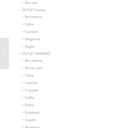
Berretti
OUTLET estate
Berretteria
Calze
Camicie
Maglieria
Paglie
Ascot foulard da collo fondo verde e
OUTLET INVERNO
marrone
Berretteria
Borse zaini
Calze
Camicie
Cravatte
Cuffie
Feltro
Giubbotti
Guanti
Maglieria