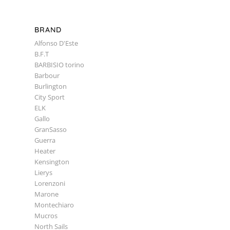
BRAND
Alfonso D'Este
B.F.T
BARBISIO torino
Barbour
Burlington
City Sport
ELK
Gallo
GranSasso
Guerra
Heater
Kensington
Lierys
Lorenzoni
Marone
Montechiaro
Mucros
North Sails