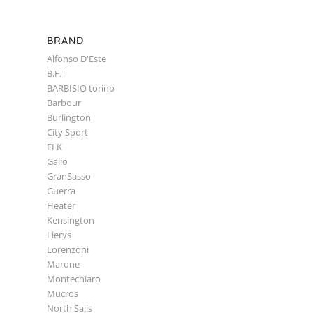
BRAND
Alfonso D'Este
B.F.T
BARBISIO torino
Barbour
Burlington
City Sport
ELK
Gallo
GranSasso
Guerra
Heater
Kensington
Lierys
Lorenzoni
Marone
Montechiaro
Mucros
North Sails