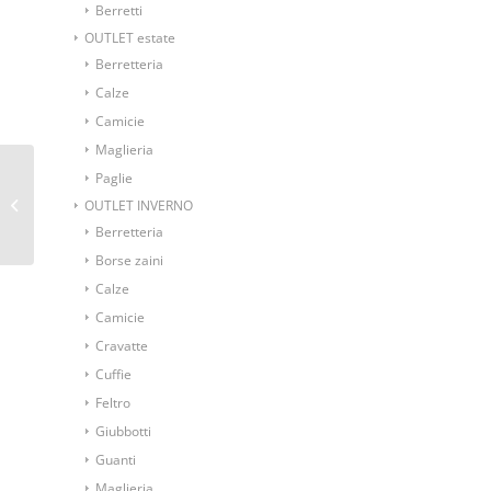
Berretti
OUTLET estate
Berretteria
Calze
Camicie
Maglieria
Paglie
Ascot foulard da collo
fantasia mele su fondo
OUTLET INVERNO
blu
Berretteria
Borse zaini
Calze
Camicie
Cravatte
Cuffie
Feltro
Giubbotti
Guanti
Maglieria