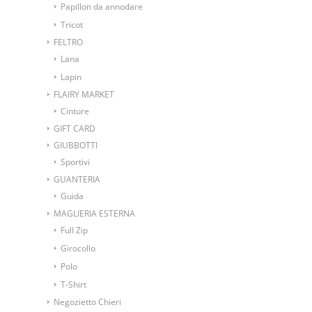
Papillon da annodare
Tricot
FELTRO
Lana
Lapin
FLAIRY MARKET
Cinture
GIFT CARD
GIUBBOTTI
Sportivi
GUANTERIA
Guida
MAGLIERIA ESTERNA
Full Zip
Girocollo
Polo
T-Shirt
Negozietto Chieri