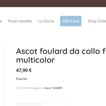
e
Punti vendita
La Storia
Gift Card
Shop Onli
Ascot foulard da collo 
multicolor
47,99
€
Esaurito
COD:
81346
Categorie:
Ascot
,
SCIARPE