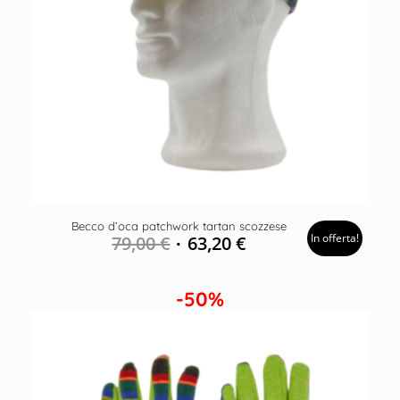
Becco d’oca patchwork tartan scozzese
In offerta!
79,00
€
63,20
€
-50%