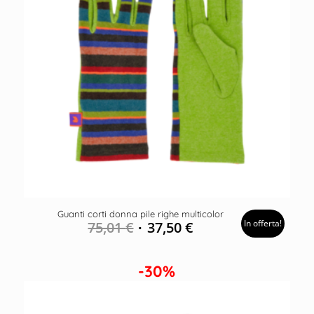
Guanti corti donna pile righe multicolor
In offerta!
75,01
€
37,50
€
-30%