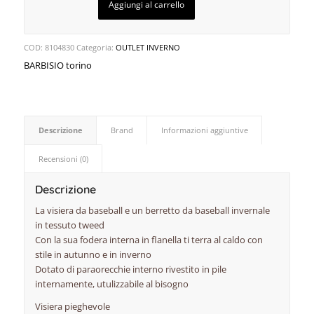
Aggiungi al carrello
COD:
8104830
Categoria:
OUTLET INVERNO
BARBISIO torino
Descrizione
Brand
Informazioni aggiuntive
Recensioni (0)
Descrizione
La visiera da baseball e un berretto da baseball invernale
in tessuto tweed
Con la sua fodera interna in flanella ti terra al caldo con
stile in autunno e in inverno
Dotato di paraorecchie interno rivestito in pile
internamente, utulizzabile al bisogno
Visiera pieghevole