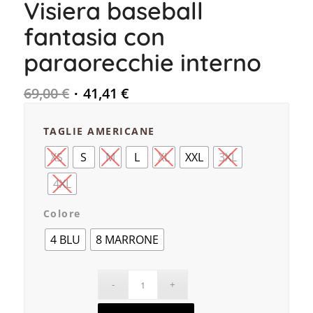
Visiera baseball
fantasia con
paraorecchie interno
69,00
€
41,41
€
TAGLIE AMERICANE
XS
S
M
L
XL
XXL
3XL
4XL
Colore
4 BLU
8 MARRONE