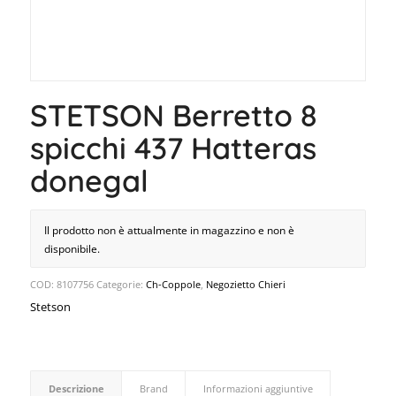
STETSON Berretto 8
spicchi 437 Hatteras
donegal
Il prodotto non è attualmente in magazzino e non è
disponibile.
COD:
8107756
Categorie:
Ch-Coppole
,
Negozietto Chieri
Stetson
Descrizione
Brand
Informazioni aggiuntive