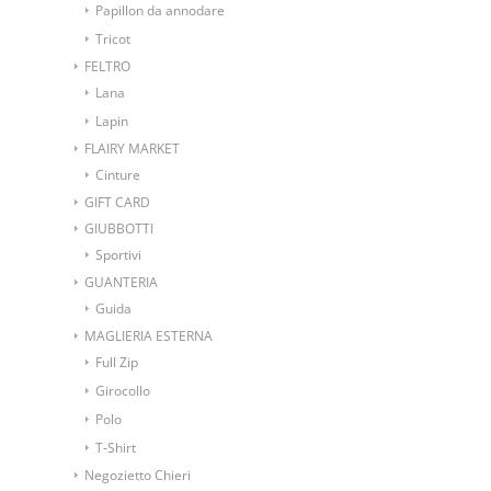
Papillon da annodare
Tricot
FELTRO
Lana
Lapin
FLAIRY MARKET
Cinture
GIFT CARD
GIUBBOTTI
Sportivi
GUANTERIA
Guida
MAGLIERIA ESTERNA
Full Zip
Girocollo
Polo
T-Shirt
Negozietto Chieri