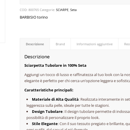
COD:
800765
Categorie:
SCIARPE
,
Seta
BARBISIO torino
Descrizione
Brand
Informazioni aggiuntive
Rec
Descrizione
Sciarpetta Tubolare in 100% Seta
Aggiungi un tocco di lusso e raffinatezza al tuo look con la n
elegante è perfetto per chi cerca un’opzione leggera e sofistica
Caratteristiche principali:
Materiale di Alta Qualità
: Realizzata interamente in se
leggerezza sulla pelle, ideale per tutte le stagioni.
Design Tubolare
: Il design tubolare permette di indossar
possibilità di personalizzare il proprio look.
Stile Elegante
: Con il suo tessuto pregiato e brillante, q
ogni outfit, dal casual al più formale.