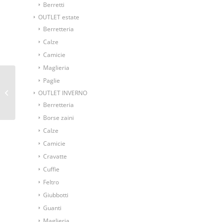
Berretti
OUTLET estate
Berretteria
Calze
Camicie
Maglieria
Paglie
Sciarpetta tubolare in
seta fantasia cravatta
OUTLET INVERNO
fondo bordeaux
Berretteria
Borse zaini
Calze
Camicie
Cravatte
Cuffie
Feltro
Giubbotti
Guanti
Maglieria