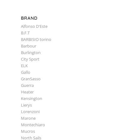
BRAND
Alfonso D'Este
B.F.T
BARBISIO torino
Barbour
Burlington
City Sport
ELK
Gallo
GranSasso
Guerra
Heater
Kensington
Lierys
Lorenzoni
Marone
Montechiaro
Mucros
North Sails