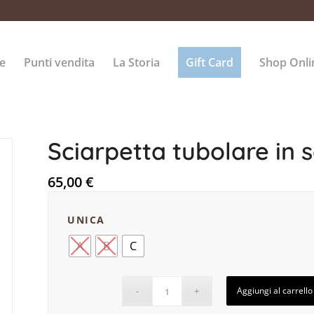
e
Punti vendita
La Storia
Gift Card
Shop Onli
Sciarpetta tubolare in 
65,00
€
UNICA
A
B
C
Aggiungi al carrello