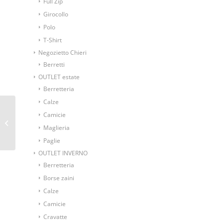
Full Zip
Girocollo
Polo
T-Shirt
Negozietto Chieri
Berretti
OUTLET estate
Berretteria
Calze
Papillon annodato
Camicie
fantasia astratta
Maglieria
arancio
Paglie
OUTLET INVERNO
Berretteria
Borse zaini
Calze
Camicie
Cravatte