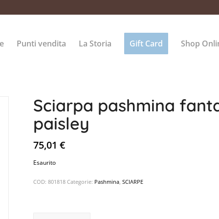
e
Punti vendita
La Storia
Gift Card
Shop Onli
Sciarpa pashmina fanta
paisley
75,01
€
Esaurito
COD:
801818
Categorie:
Pashmina
,
SCIARPE