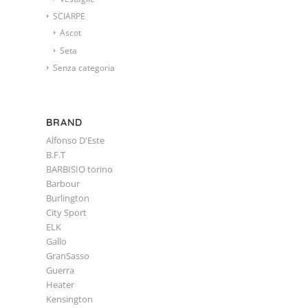
SCIARPE
Ascot
Seta
Senza categoria
BRAND
Alfonso D'Este
B.F.T
BARBISIO torino
Barbour
Burlington
City Sport
ELK
Gallo
GranSasso
Guerra
Heater
Kensington