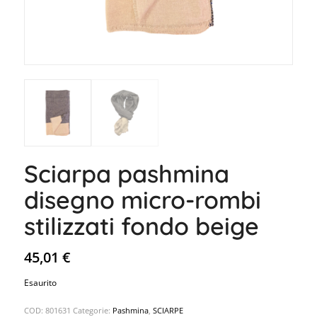
Sciarpa pashmina
disegno micro-rombi
stilizzati fondo beige
45,01
€
Esaurito
COD:
801631
Categorie:
Pashmina
,
SCIARPE