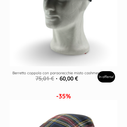
Berretto coppola con paraorecchie misto cashmere
In offerta!
75,01
€
60,00
€
-35%