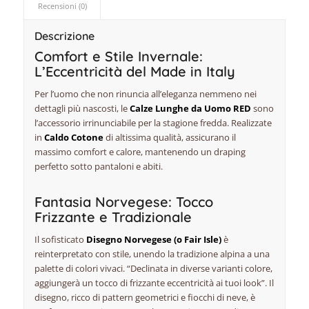
Recensioni (0)
Descrizione
Comfort e Stile Invernale:
L’Eccentricità del Made in Italy
Per l’uomo che non rinuncia all’eleganza nemmeno nei
dettagli più nascosti, le
Calze Lunghe da Uomo RED
sono
l’accessorio irrinunciabile per la stagione fredda. Realizzate
in
Caldo Cotone
di altissima qualità, assicurano il
massimo comfort e calore, mantenendo un
draping
perfetto sotto pantaloni e abiti.
Fantasia Norvegese: Tocco
Frizzante e Tradizionale
Il sofisticato
Disegno Norvegese (o
Fair Isle
)
è
reinterpretato con stile, unendo la tradizione alpina a una
palette di colori vivaci. “Declinata in diverse varianti colore,
aggiungerà un tocco di frizzante eccentricità ai tuoi look”. Il
disegno, ricco di pattern geometrici e fiocchi di neve, è