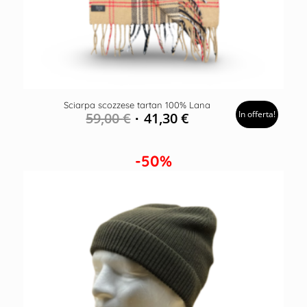
Sciarpa scozzese tartan 100% Lana
In offerta!
59,00
€
41,30
€
-50%