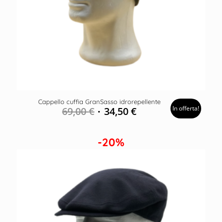
Cappello cuffia GranSasso idrorepellente
In offerta!
69,00
€
34,50
€
-20%