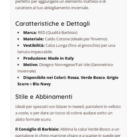
perfetto per aggiungere un elemento inatteso e di
carattere al tuo abbigliamento invernale.
Caratteristiche e Dettagli
Marca:
RED (Qualità Barbisio)
Materiale:
Caldo Cotone (ideale per l’inverno)
Vestibilità:
Calza Lunga (fino al ginocchio) per una
tenuta impeccabile
Produzione:
Made in Italy
Motivo:
Disegno Norvegese/Fair Isle (Geometrico
Invernale)
Disponibile nei Colori:
Rossa
,
Verde Bosco
,
Grigio
Scuro
e
Blu Navy
.
Stile e Abbinamenti
Ideali per
spezzati
con blazer in tweed, pantaloni in velluto
a coste, o per dare un tocco di colore audace sotto un
abito formale scuro.
Il Consiglio di Barbisio:
Abbina la calza Verde Bosco a un
pantalone in
chino
marrone chiaro e a scarpe in
suede
per