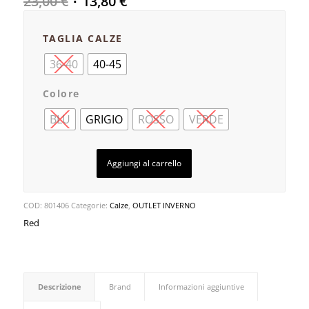
23,00
€
13,80
€
TAGLIA CALZE
36-40
40-45
Colore
BLU
GRIGIO
ROSSO
VERDE
Aggiungi al carrello
COD:
801406
Categorie:
Calze
,
OUTLET INVERNO
Red
Descrizione
Brand
Informazioni aggiuntive