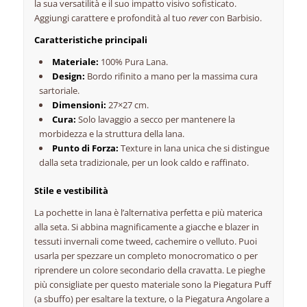
la sua versatilità e il suo impatto visivo sofisticato.
Aggiungi carattere e profondità al tuo
rever
con Barbisio.
Caratteristiche principali
Materiale:
100% Pura Lana.
Design:
Bordo rifinito a mano per la massima cura
sartoriale.
Dimensioni:
27×27 cm.
Cura:
Solo lavaggio a secco per mantenere la
morbidezza e la struttura della lana.
Punto di Forza:
Texture in lana unica che si distingue
dalla seta tradizionale, per un look caldo e raffinato.
Stile e vestibilità
La pochette in lana è l’alternativa perfetta e più materica
alla seta. Si abbina magnificamente a giacche e blazer in
tessuti invernali come tweed, cachemire o velluto. Puoi
usarla per spezzare un completo monocromatico o per
riprendere un colore secondario della cravatta. Le pieghe
più consigliate per questo materiale sono la Piegatura Puff
(a sbuffo) per esaltare la texture, o la Piegatura Angolare a