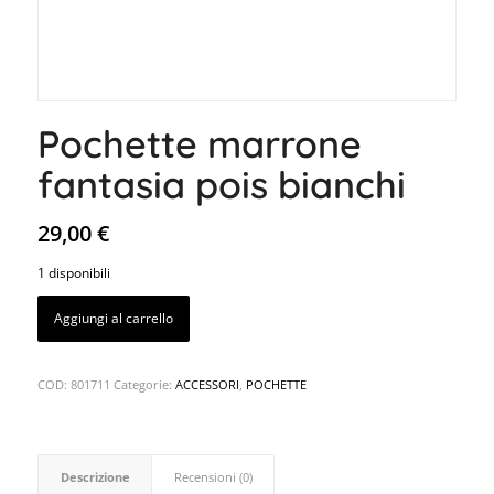
Pochette marrone
fantasia pois bianchi
29,00
€
1 disponibili
Aggiungi al carrello
COD:
801711
Categorie:
ACCESSORI
,
POCHETTE
Descrizione
Recensioni (0)