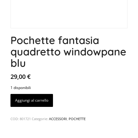
Pochette fantasia
quadretto windowpane
blu
29,00
€
1 disponibili
Aggiungi al carrello
COD:
801721
Categorie:
ACCESSORI
,
POCHETTE