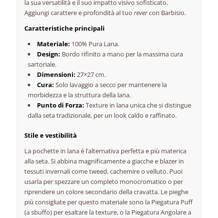
la sua versatilità e il suo impatto visivo sofisticato.
Aggiungi carattere e profondità al tuo
rever
con Barbisio.
Caratteristiche principali
Materiale:
100% Pura Lana.
Design:
Bordo rifinito a mano per la massima cura
sartoriale.
Dimensioni:
27×27 cm.
Cura:
Solo lavaggio a secco per mantenere la
morbidezza e la struttura della lana.
Punto di Forza:
Texture in lana unica che si distingue
dalla seta tradizionale, per un look caldo e raffinato.
Stile e vestibilità
La pochette in lana è l’alternativa perfetta e più materica
alla seta. Si abbina magnificamente a giacche e blazer in
tessuti invernali come tweed, cachemire o velluto. Puoi
usarla per spezzare un completo monocromatico o per
riprendere un colore secondario della cravatta. Le pieghe
più consigliate per questo materiale sono la Piegatura Puff
(a sbuffo) per esaltare la texture, o la Piegatura Angolare a