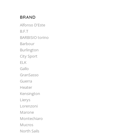
BRAND
Alfonso D'Este
B.F.T
BARBISIO torino
Barbour
Burlington
City Sport
ELK
Gallo
GranSasso
Guerra
Heater
Kensington
Lierys
Lorenzoni
Marone
Montechiaro
Mucros
North Sails