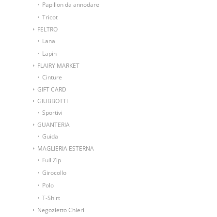
Papillon da annodare
Tricot
FELTRO
Lana
Lapin
FLAIRY MARKET
Cinture
GIFT CARD
GIUBBOTTI
Sportivi
GUANTERIA
Guida
MAGLIERIA ESTERNA
Full Zip
Girocollo
Polo
T-Shirt
Negozietto Chieri