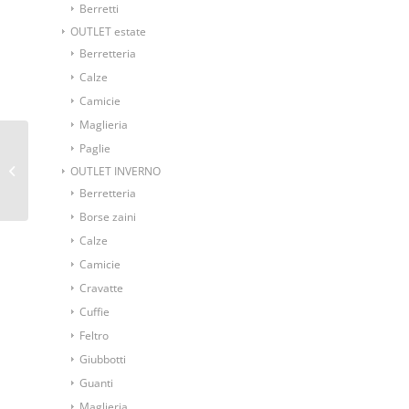
Berretti
OUTLET estate
Berretteria
Calze
Camicie
Maglieria
Paglie
Pochette fantasia
OUTLET INVERNO
cravatta fondo giallo
Berretteria
Borse zaini
Calze
Camicie
Cravatte
Cuffie
Feltro
Giubbotti
Guanti
Maglieria