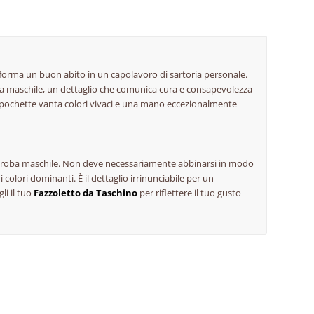
asforma un buon abito in un capolavoro di sartoria personale.
za maschile, un dettaglio che comunica cura e consapevolezza
i pochette vanta colori vivaci e una mano eccezionalmente
rdaroba maschile. Non deve necessariamente abbinarsi in modo
 colori dominanti. È il dettaglio irrinunciabile per un
li il tuo
Fazzoletto da Taschino
per riflettere il tuo gusto