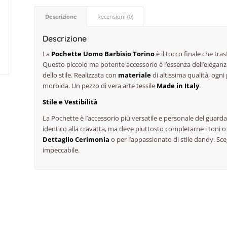
Descrizione
Recensioni (0)
Descrizione
La
Pochette Uomo Barbisio Torino
è il tocco finale che tr
Questo piccolo ma potente accessorio è l’essenza dell’elegan
dello stile. Realizzata con
materiale
di altissima qualità, ogn
morbida. Un pezzo di vera arte tessile
Made in Italy
.
Stile e Vestibilità
La Pochette è l’accessorio più versatile e personale del gua
identico alla cravatta, ma deve piuttosto completarne i toni o i
Dettaglio Cerimonia
o per l’appassionato di stile dandy. Sceg
impeccabile.