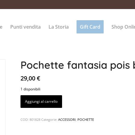
e
Punti vendita
La Storia
Gift Card
Shop Onli
Pochette fantasia pois 
29,00
€
1 disponibili
Aggiungi al carrello
COD:
801828
Categorie:
ACCESSORI
,
POCHETTE