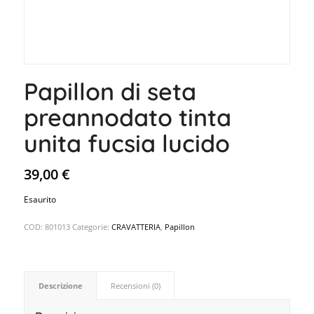
Papillon di seta
preannodato tinta
unita fucsia lucido
39,00
€
Esaurito
COD:
801013
Categorie:
CRAVATTERIA
,
Papillon
Descrizione
Recensioni (0)