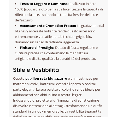
Tessuto Leggero e Luminoso:
Realizzato in Seta
100% Jacquard, noto per la sua lucentezza e la capacità di
riflettere la luce, esaltando le tonalità fresche del blu e
dell’azzurro.
Accostamento Cromatico Fresco:
La gradazione dal
blu navy al celeste brillante rende questo accessorio
estremamente versatile per abiti chiari, grigi o blu,
donando un senso di raffinata leggerezza.
Finiture di Prestigio:
Dotato di fascia regolabile e
cuciture precise che confermano la manifattura
artigianale di alta qualità e la durabilità del prodotto.
Stile e Vestibilità
Questo
papillon seta blu azzurro
è un
must-have
per
matrimoni estivi, battesimi, eventi all’aperto o cocktail
party eleganti. La sua palette di colori lo rende ideale per
abbinamenti con abiti in lino o tessuti leggeri.
Indossandolo, proietterai un’immagine di sofisticazione
disinvolta e attenzione ai dettagli, trasformando un outfit
standard in un look memorabile. La vestibilità è garantita
dall’allacciatura regolabile, che assicura comfort per tutta