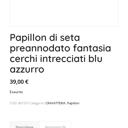
Papillon di seta
preannodato fantasia
cerchi intrecciati blu
azzurro
39,00
€
Esaurito
COD:
801537
Categorie:
CRAVATTERIA
,
Papillon
Descrizione
Recensioni (0)