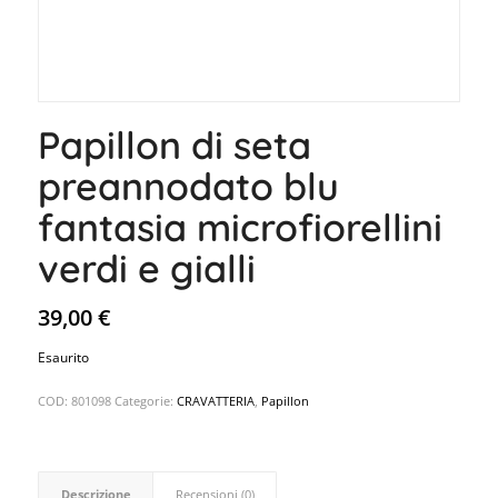
Papillon di seta
preannodato blu
fantasia microfiorellini
verdi e gialli
39,00
€
Esaurito
COD:
801098
Categorie:
CRAVATTERIA
,
Papillon
Descrizione
Recensioni (0)