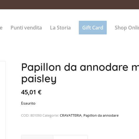
e
Punti vendita
La Storia
Gift Card
Shop Onli
Papillon da annodare m
paisley
45,01
€
Esaurito
COD:
801093
Categorie:
CRAVATTERIA
,
Papillon da annodare