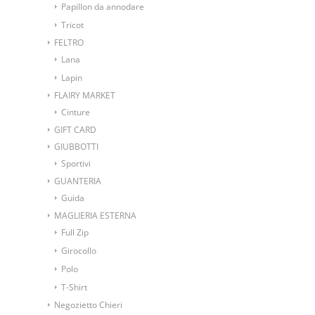
Papillon da annodare
Tricot
FELTRO
Lana
Lapin
FLAIRY MARKET
Cinture
GIFT CARD
GIUBBOTTI
Sportivi
GUANTERIA
Guida
MAGLIERIA ESTERNA
Full Zip
Girocollo
Polo
T-Shirt
Negozietto Chieri