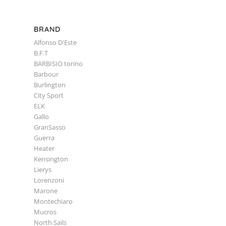
BRAND
Alfonso D'Este
B.F.T
BARBISIO torino
Barbour
Burlington
City Sport
ELK
Gallo
GranSasso
Guerra
Heater
Kensington
Lierys
Lorenzoni
Marone
Montechiaro
Mucros
North Sails