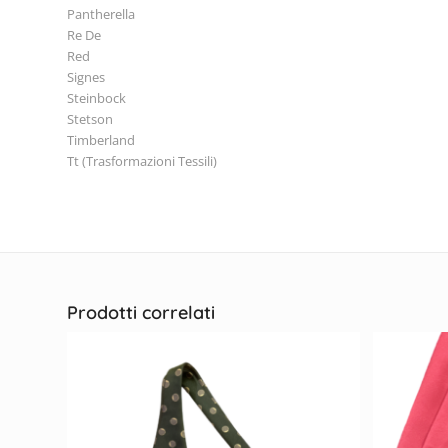
Pantherella
Re De
Red
Signes
Steinbock
Stetson
Timberland
Tt (Trasformazioni Tessili)
Prodotti correlati