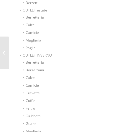
Berretti
OUTLET estate
Berretteria
Calze
Camicie
Maglieria
Paglie
Papillon da annodare
OUTLET INVERNO
bluette fantasia vintage
Berretteria
Borse zaini
Calze
Camicie
Cravatte
Cuffie
Feltro
Giubbotti
Guanti
Maglieria