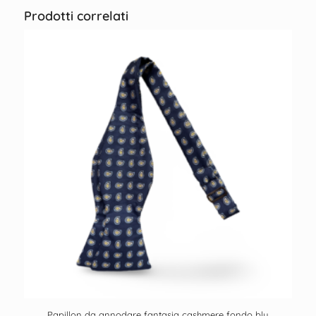
Prodotti correlati
Papillon da annodare fantasia cashmere fondo blu