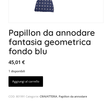
Papillon da annodare
fantasia geometrica
fondo blu
45,01
€
1 disponibili
Aggiungi al carrello
COD:
801991
Categorie:
CRAVATTERIA
,
Papillon da annodare