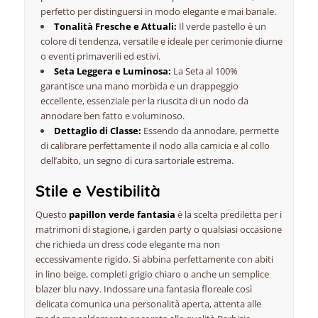
perfetto per distinguersi in modo elegante e mai banale.
Tonalità Fresche e Attuali:
Il verde pastello è un
colore di tendenza, versatile e ideale per cerimonie diurne
o eventi primaverili ed estivi.
Seta Leggera e Luminosa:
La Seta al 100%
garantisce una mano morbida e un drappeggio
eccellente, essenziale per la riuscita di un nodo da
annodare ben fatto e voluminoso.
Dettaglio di Classe:
Essendo da annodare, permette
di calibrare perfettamente il nodo alla camicia e al
collo
dell’abito, un segno di cura sartoriale estrema.
Stile e Vestibilità
Questo
papillon verde fantasia
è la scelta prediletta per i
matrimoni di stagione, i
garden party
o qualsiasi occasione
che richieda un
dress code
elegante ma non
eccessivamente rigido. Si abbina perfettamente con abiti
in lino beige, completi grigio chiaro o anche un semplice
blazer blu navy. Indossare una fantasia floreale così
delicata comunica una personalità aperta, attenta alle