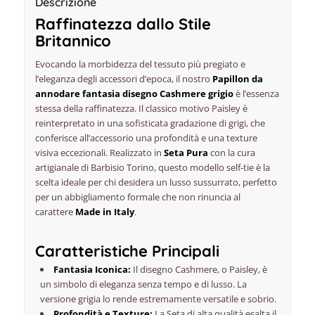
Descrizione
Raffinatezza dallo Stile
Britannico
Evocando la morbidezza del tessuto più pregiato e
l’eleganza degli accessori d’epoca, il nostro
Papillon da
annodare fantasia disegno Cashmere grigio
è l’essenza
stessa della raffinatezza. Il classico motivo Paisley è
reinterpretato in una sofisticata gradazione di grigi, che
conferisce all’accessorio una profondità e una texture
visiva eccezionali. Realizzato in
Seta Pura
con la cura
artigianale di Barbisio Torino, questo modello
self-tie
è la
scelta ideale per chi desidera un lusso sussurrato, perfetto
per un abbigliamento formale che non rinuncia al
carattere
Made in Italy
.
Caratteristiche Principali
Fantasia Iconica:
Il disegno Cashmere, o Paisley, è
un simbolo di eleganza senza tempo e di lusso. La
versione grigia lo rende estremamente versatile e sobrio.
Profondità e Texture:
La Seta di alta qualità esalta il