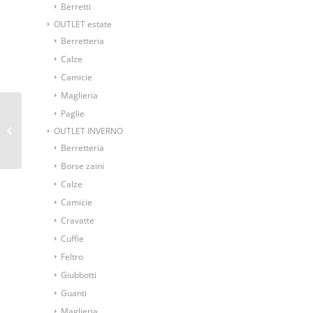
Berretti
OUTLET estate
Berretteria
Calze
Camicie
Maglieria
Paglie
Ascot foulard da collo
fondo blu marino
OUTLET INVERNO
fantasia pallini rossi
Berretteria
Borse zaini
Calze
Camicie
Cravatte
Cuffie
Feltro
Giubbotti
Guanti
Maglieria