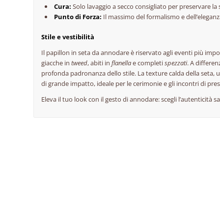
Cura:
Solo lavaggio a secco consigliato per preservare la s
Punto di Forza:
Il massimo del formalismo e dell’eleganz
Stile e vestibilità
Il papillon in seta da annodare è riservato agli eventi più impo
giacche in
tweed
, abiti in
flanella
e completi
spezzati
. A differe
profonda padronanza dello stile. La texture calda della seta, u
di grande impatto, ideale per le cerimonie e gli incontri di pres
Eleva il tuo look con il gesto di annodare: scegli l’autenticità sa