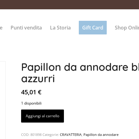
e
Punti vendita
La Storia
Gift Card
Shop Onli
Papillon da annodare bl
azzurri
45,01
€
1 disponibili
Aggiungi al carrello
COD:
801898
Categorie:
CRAVATTERIA
,
Papillon da annodare