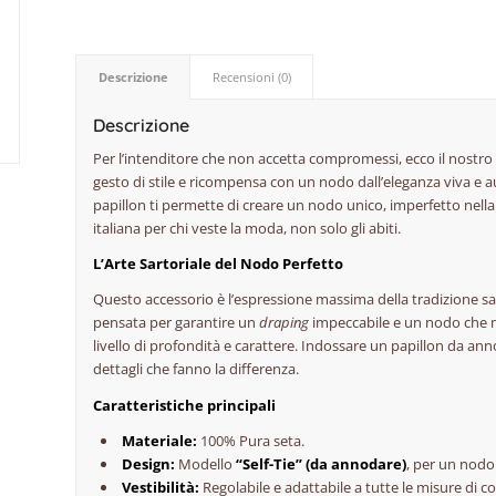
Descrizione
Recensioni (0)
Descrizione
Per l’intenditore che non accetta compromessi, ecco il nostro
gesto di stile e ricompensa con un nodo dall’eleganza viva e 
papillon ti permette di creare un nodo unico, imperfetto nella 
italiana per chi veste la moda, non solo gli abiti.
L’Arte Sartoriale del Nodo Perfetto
Questo accessorio è l’espressione massima della tradizione sart
pensata per garantire un
draping
impeccabile e un nodo che m
livello di profondità e carattere. Indossare un papillon da an
dettagli che fanno la differenza.
Caratteristiche principali
Materiale:
100% Pura seta.
Design:
Modello
“Self-Tie” (da annodare)
, per un nodo 
Vestibilità:
Regolabile e adattabile a tutte le misure di c