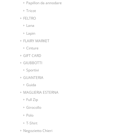
Papillon da annodare
Tricot
FELTRO
Lana
Lapin
FLAIRY MARKET
Cinture
GIFT CARD
GIUBBOTTI
Sportivi
GUANTERIA
Guida
MAGLIERIA ESTERNA
Full Zip
Girocollo
Polo
T-Shirt
Negozietto Chieri