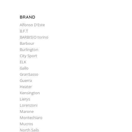
BRAND
Alfonso D'Este
B.F.T
BARBISIO torino
Barbour
Burlington
City Sport
ELK
Gallo
GranSasso
Guerra
Heater
Kensington
Lierys
Lorenzoni
Marone
Montechiaro
Mucros
North Sails