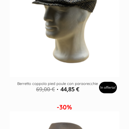
Berretto coppola pied poule con paraorecchie
In offerta!
69,00
€
44,85
€
-30%