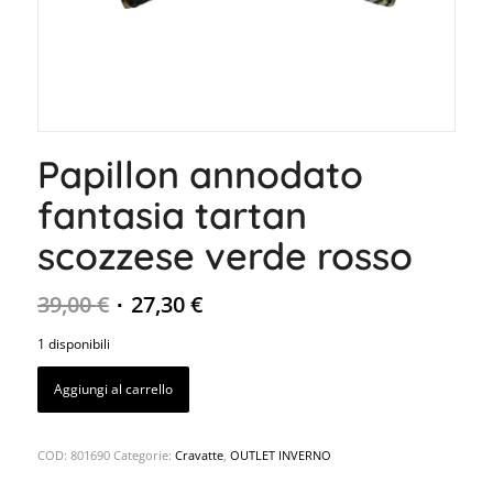
Papillon annodato
fantasia tartan
scozzese verde rosso
39,00
€
27,30
€
1 disponibili
Aggiungi al carrello
COD:
801690
Categorie:
Cravatte
,
OUTLET INVERNO