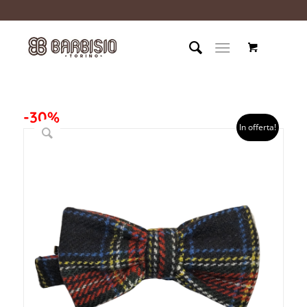
-30%
In offerta!