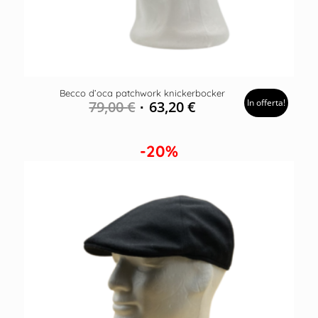
Becco d’oca patchwork knickerbocker
In offerta!
79,00
€
63,20
€
-20%