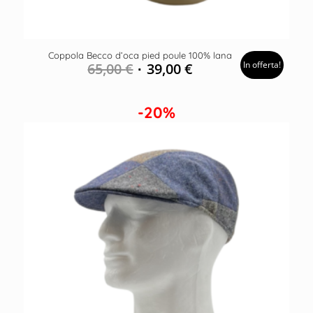
Coppola Becco d’oca pied poule 100% lana
In offerta!
65,00
€
39,00
€
-20%