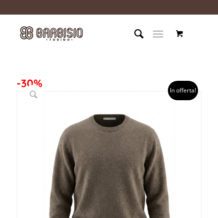
-30%
In offerta!