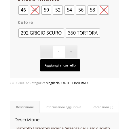
46
48
50
52
54
56
58
60
Colore
292 GRIGIO SCURO
350 TORTORA
Aggiungi al carrello
COD:
800672
Categorie:
Maglieria
,
OUTLET INVERNO
Descrizione
Informazioni aggiuntive
Recensioni (0)
Descrizione
Il girocollo Lorenzoni incarna l’essenza del lusso discreto.