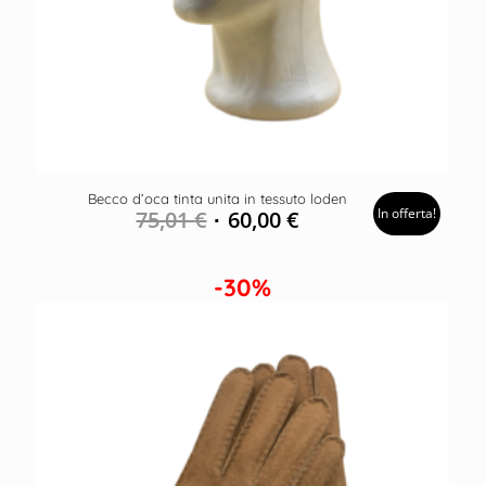
Becco d’oca tinta unita in tessuto loden
In offerta!
75,01
€
60,00
€
-30%