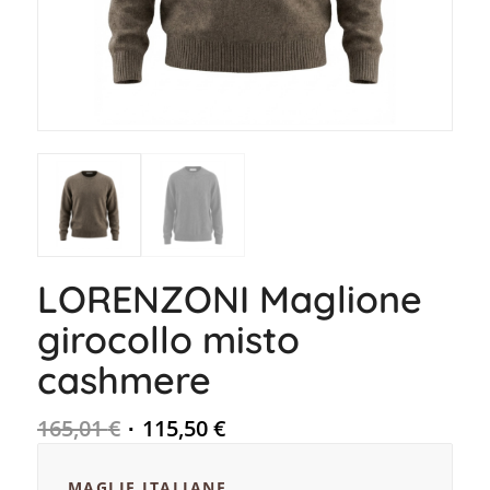
LORENZONI Maglione
girocollo misto
cashmere
165,01
€
115,50
€
MAGLIE ITALIANE