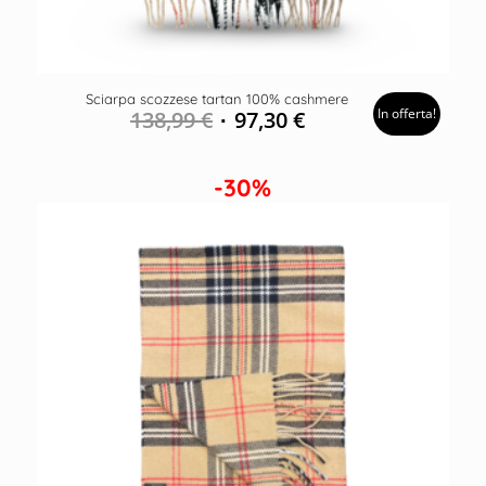
Sciarpa scozzese tartan 100% cashmere
In offerta!
138,99
€
97,30
€
-30%