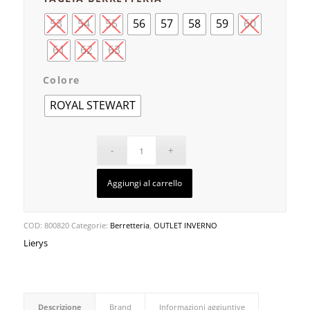
53
54
55
56
57
58
59
60
61
62
63
Colore
ROYAL STEWART
Aggiungi al carrello
COD:
800820
Categorie:
Berretteria
,
OUTLET INVERNO
Lierys
Descrizione
Brand
Informazioni aggiuntive