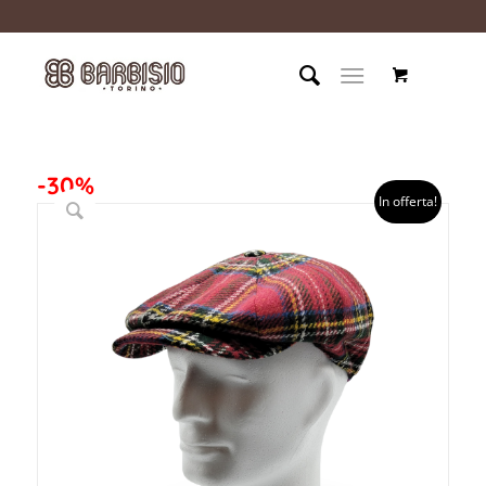
-30%
In offerta!