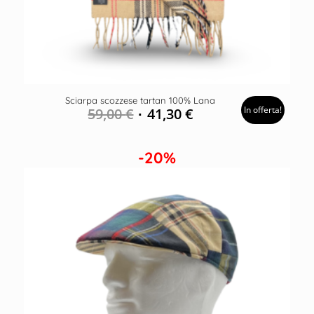
Sciarpa scozzese tartan 100% Lana
In offerta!
59,00
€
41,30
€
-20%