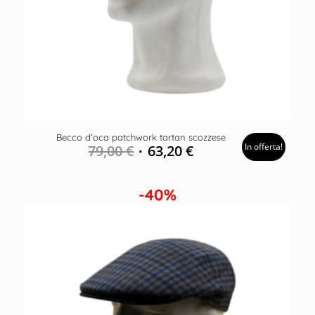
Becco d’oca patchwork tartan scozzese
In offerta!
79,00
€
63,20
€
-40%