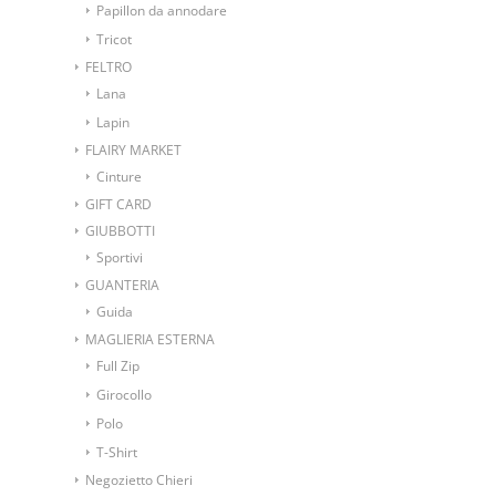
Papillon da annodare
Tricot
FELTRO
Lana
Lapin
FLAIRY MARKET
Cinture
GIFT CARD
GIUBBOTTI
Sportivi
GUANTERIA
Guida
MAGLIERIA ESTERNA
Full Zip
Girocollo
Polo
T-Shirt
Negozietto Chieri