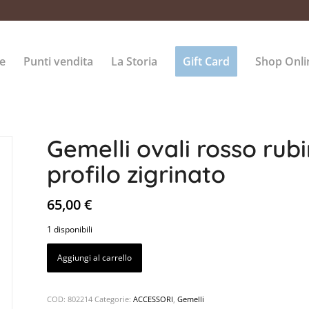
e
Punti vendita
La Storia
Gift Card
Shop Onli
Gemelli ovali rosso rub
profilo zigrinato
65,00
€
1 disponibili
Aggiungi al carrello
COD:
802214
Categorie:
ACCESSORI
,
Gemelli