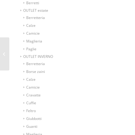
Berretti
OUTLET estate
Berretteria
Calze
Camicie
Maglieria
Gemelli effetto bottone
Paglie
con cucitura incrociata
OUTLET INVERNO
su fondo rosso
Berretteria
Borse zaini
Calze
Camicie
Cravatte
Cuffie
Feltro
Giubbotti
Guanti
Maglieria