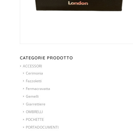
CATEGORIE PRODOTTO
ACCESSORI
Cerimonia
Fazzoletti
Fermacravatta
Gemelli
Giarrettiere
OMBRELLI
POCHETTE
PORTADOCUMENTI