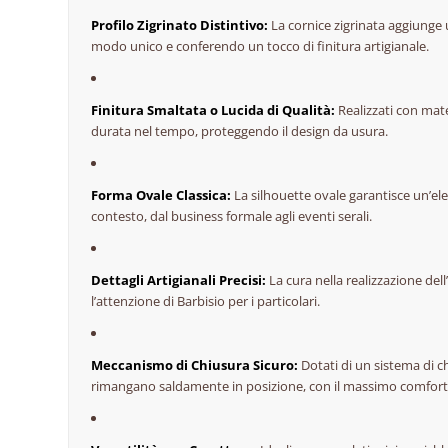
Profilo Zigrinato Distintivo:
La cornice zigrinata aggiunge u
modo unico e conferendo un tocco di finitura artigianale.
Finitura Smaltata o Lucida di Qualità:
Realizzati con mater
durata nel tempo, proteggendo il design da usura.
Forma Ovale Classica:
La silhouette ovale garantisce un’ele
contesto, dal business formale agli eventi serali.
Dettagli Artigianali Precisi:
La cura nella realizzazione dell
l’attenzione di Barbisio per i particolari.
Meccanismo di Chiusura Sicuro:
Dotati di un sistema di c
rimangano saldamente in posizione, con il massimo comfort