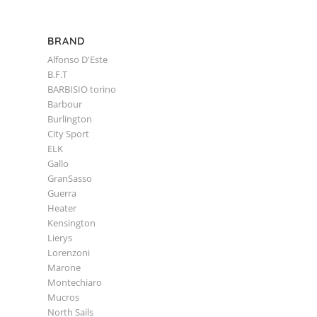
BRAND
Alfonso D'Este
B.F.T
BARBISIO torino
Barbour
Burlington
City Sport
ELK
Gallo
GranSasso
Guerra
Heater
Kensington
Lierys
Lorenzoni
Marone
Montechiaro
Mucros
North Sails