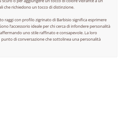
blu scuro o per aggiungere un tocco di colore vibrante a un
iali che richiedono un tocco di distinzione.
to raggi con profilo zigrinato di Barbisio significa esprimere
ono l’accessorio ideale per chi cerca di infondere personalità
affermando uno stile raffinato e consapevole. La loro
un punto di conversazione che sottolinea una personalità