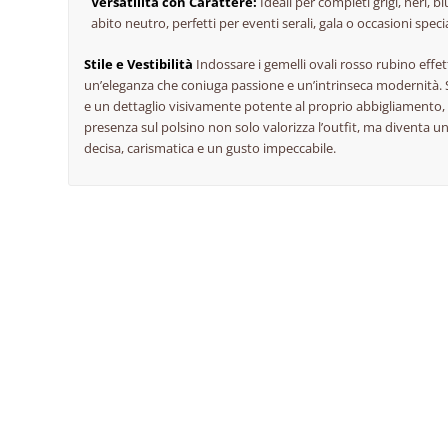
Versatilità con Carattere:
Ideali per completi grigi, neri, 
abito neutro, perfetti per eventi serali, gala o occasioni spec
Stile e Vestibilità
Indossare i gemelli ovali rosso rubino effet
un’eleganza che coniuga passione e un’intrinseca modernità. S
e un dettaglio visivamente potente al proprio abbigliamento, 
presenza sul polsino non solo valorizza l’outfit, ma diventa 
decisa, carismatica e un gusto impeccabile.