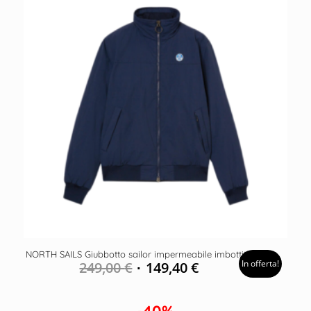
NORTH SAILS Giubbotto sailor impermeabile imbottito
In offerta!
249,00
€
149,40
€
-40%