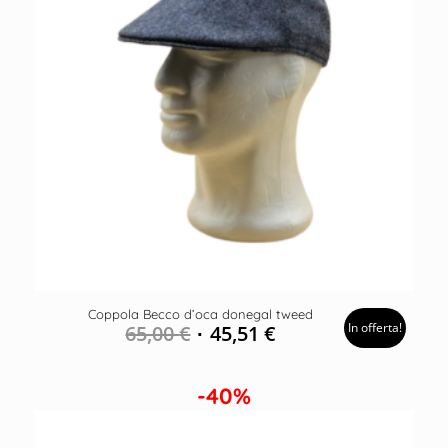
Coppola Becco d’oca donegal tweed
In offerta!
65,00
€
45,51
€
-40%