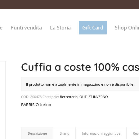
e
Punti vendita
La Storia
Gift Card
Shop Onli
Cuffia a coste 100% c
Il prodotto non è attualmente in magazzino e non è disponibile.
COD:
800473
Categorie:
Berretteria
,
OUTLET INVERNO
BARBISIO torino
Descrizione
Brand
Informazioni aggiuntive
Rec