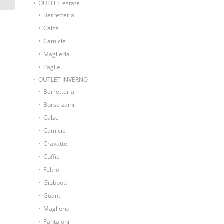
OUTLET estate
Berretteria
Calze
Camicie
Maglieria
Paglie
OUTLET INVERNO
Berretteria
Borse zaini
Calze
Camicie
Cravatte
Cuffie
Feltro
Giubbotti
Guanti
Maglieria
Pantaloni