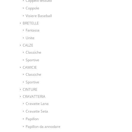
Cappelli tessuto
Coppole
Visiere Baseball
BRETELLE
Fantasia
Unite
CALZE
Classiche
Sportive
CAMICIE
Classiche
Sportive
CINTURE
CRAVATTERIA
Cravatte Lana
Cravatte Seta
Papillon
Papillon da annodare