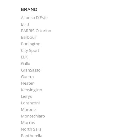
BRAND
Alfonso D'Este
B.F.T
BARBISIO torino
Barbour
Burlington
City Sport
ELK
Gallo
GranSasso
Guerra
Heater
Kensington
Lierys
Lorenzoni
Marone
Montechiaro
Mucros
North Sails
Pantherella