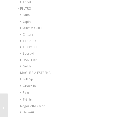
Tricot
FELTRO
Lana
Lapin
FLAIRY MARKET
Cinture
GIFT CARD
GIUBBOTTI
Sportivi
GUANTERIA
Guida
MAGLIERIA ESTERNA
Full Zip
Girocollo
Polo
T-Shirt
Cuffia costa larga 100%
Negozietto Chieri
merinos
Berretti