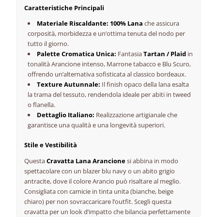
Caratteristiche Principali
Materiale Riscaldante:
100% Lana
che assicura
corposità, morbidezza e un’ottima tenuta del nodo per
tutto il giorno.
Palette Cromatica Unica:
Fantasia
Tartan / Plaid
in
tonalità Arancione intenso, Marrone tabacco e Blu Scuro,
offrendo un’alternativa sofisticata al classico bordeaux.
Texture Autunnale:
Il
finish
opaco della lana esalta
la trama del tessuto, rendendola ideale per abiti in tweed
o flanella.
Dettaglio Italiano:
Realizzazione artigianale che
garantisce una qualità e una longevità superiori.
Stile e Vestibilità
Questa
Cravatta Lana Arancione
si abbina in modo
spettacolare con un blazer blu navy o un abito grigio
antracite, dove il colore Arancio può risaltare al meglio.
Consigliata con camicie in tinta unita (bianche, beige
chiaro) per non sovraccaricare l’outfit. Scegli questa
cravatta per un look d’impatto che bilancia perfettamente