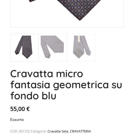
Cravatta micro
fantasia geometrica su
fondo blu
55,00
€
Esaurito
COD:
801752
Categorie:
Cravatte Seta
,
CRAVATTERIA