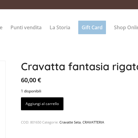
e
Punti vendita
La Storia
Gift Card
Shop Onli
Cravatta fantasia rigat
60,00
€
1 disponibili
Aggiungi al carrello
COD:
801650
Categorie:
Cravatte Seta
,
CRAVATTERIA