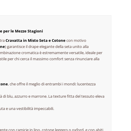
re per le Mezze Stagioni
stra
Cravatta in Misto Seta e Cotone
con motivo
one
) garantisce il
drape
elegante della seta unito alla
combinazione cromatica è estremamente versatile, ideale per
 stile per chi cerca il massimo comfort senza rinunciare alla
tone
, che offre il meglio di entrambi i mondi: lucentezza
à di blu, azzurro e marrone. La texture fitta del tessuto eleva
 e una vestibilità impeccabili.
te con camicie in lino, cotone leggero o oxford, e con abiti