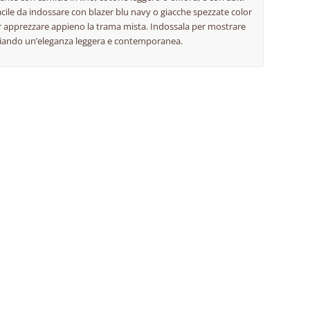
 facile da indossare con blazer blu navy o giacche spezzate color
r apprezzare appieno la trama mista. Indossala per mostrare
acciando un’eleganza leggera e contemporanea.