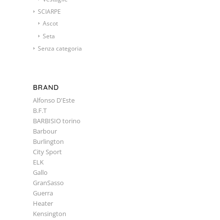
SCIARPE
Ascot
Seta
Senza categoria
BRAND
Alfonso D'Este
B.F.T
BARBISIO torino
Barbour
Burlington
City Sport
ELK
Gallo
GranSasso
Guerra
Heater
Kensington