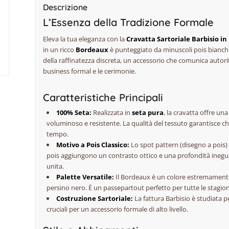
Descrizione
L’Essenza della Tradizione Formale
Eleva la tua eleganza con la
Cravatta Sartoriale Barbisio in
in un ricco
Bordeaux
è punteggiato da minuscoli pois bianchi
della raffinatezza discreta, un accessorio che comunica autori
business formal
e le cerimonie.
Caratteristiche Principali
100% Seta:
Realizzata in
seta pura
, la cravatta offre un
voluminoso e resistente. La qualità del tessuto garantisce ch
tempo.
Motivo a Pois Classico:
Lo
spot pattern
(disegno a pois)
pois aggiungono un contrasto ottico e una profondità ineguagl
unita.
Palette Versatile:
Il Bordeaux è un colore estremamente ve
persino nero. È un
passepartout
perfetto per tutte le stagion
Costruzione Sartoriale:
La fattura Barbisio è studiata 
cruciali per un accessorio formale di alto livello.