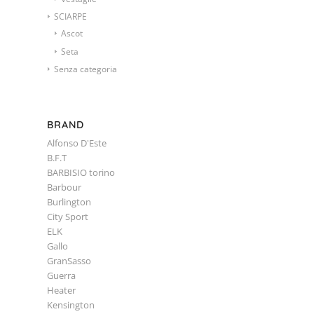
SCIARPE
Ascot
Seta
Senza categoria
BRAND
Alfonso D'Este
B.F.T
BARBISIO torino
Barbour
Burlington
City Sport
ELK
Gallo
GranSasso
Guerra
Heater
Kensington