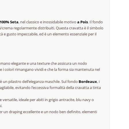
 100% Seta
, nel classico e inossidabile motivo
a Pois
. Il fondo
/crema regolarmente distribuiti. Questa cravatta è il simbolo
tà e gusto impeccabile, ed è un elemento essenziale per il
a
mano
elegante e una texture che assicura un nodo
e i colori rimangano vividi e che la forma sia mantenuta nel
 è un pilastro dell’eleganza maschile. Sul fondo
Bordeaux
, i
iabile, evitando l’eccessiva formalità della cravatta a tinta
rsatile, ideale per abiti in grigio antracite, blu navy o
i.
per un
draping
eccellente e un nodo ben definito, elementi