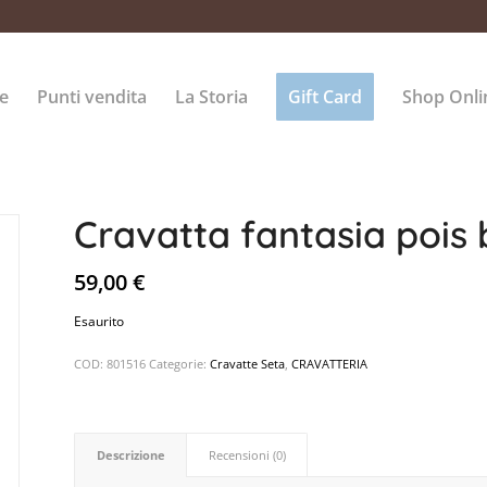
e
Punti vendita
La Storia
Gift Card
Shop Onli
Cravatta fantasia pois
59,00
€
Esaurito
COD:
801516
Categorie:
Cravatte Seta
,
CRAVATTERIA
Descrizione
Recensioni (0)