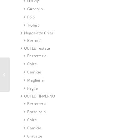
Full Zip
Girocollo
Polo
T-Shirt
Negozietto Chieri
Berretti
OUTLET estate
Berretteria
Calze
Cravatta fantasia
Camicie
fiorellino bicolore rosso
Maglieria
Paglie
OUTLET INVERNO
Berretteria
Borse zaini
Calze
Camicie
Cravatte