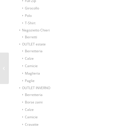
Full Zip
Girocollo
Polo
T-Shirt
Negozietto Chieri
Berretti
OUTLET estate
Berretteria
Calze
Cravatta fantasia
Camicie
disegni tondi marroni
Maglieria
su fondo verde
Paglie
OUTLET INVERNO
Berretteria
Borse zaini
Calze
Camicie
Cravatte