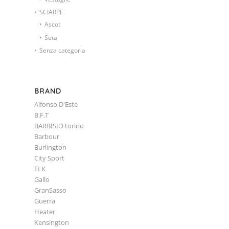
SCIARPE
Ascot
Seta
Senza categoria
BRAND
Alfonso D'Este
B.F.T
BARBISIO torino
Barbour
Burlington
City Sport
ELK
Gallo
GranSasso
Guerra
Heater
Kensington