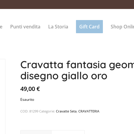
e
Punti vendita
La Storia
Gift Card
Shop Onli
Cravatta fantasia geom
disegno giallo oro
49,00
€
Esaurito
COD:
81299
Categorie:
Cravatte Seta
,
CRAVATTERIA