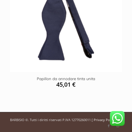
Papillon da annodare tinta unita
45,01
€
BARBISIO ©. Tutti i diritti riservati P.IVA 12770260011 [
Privacy Policy
]