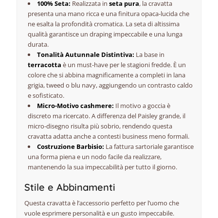
100% Seta:
Realizzata in
seta pura
, la cravatta
presenta una
mano
ricca e una finitura opaca-lucida che
ne esalta la profondità cromatica. La seta di altissima
qualità garantisce un
draping
impeccabile e una lunga
durata.
Tonalità Autunnale Distintiva:
La base in
terracotta
è un
must-have
per le stagioni fredde. È un
colore che si abbina magnificamente a completi in lana
grigia, tweed o blu navy, aggiungendo un contrasto caldo
e sofisticato.
Micro-Motivo cashmere:
Il motivo a goccia è
discreto ma ricercato. A differenza del Paisley grande, il
micro-disegno risulta più sobrio, rendendo questa
cravatta adatta anche a contesti business meno formali.
Costruzione Barbisio:
La fattura sartoriale garantisce
una forma piena e un nodo facile da realizzare,
mantenendo la sua impeccabilità per tutto il giorno.
Stile e Abbinamenti
Questa cravatta è l’accessorio perfetto per l’uomo che
vuole esprimere personalità e un gusto impeccabile.