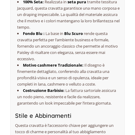
100% Seta:
Realizzata in
seta pura
tramite tessitura
Jacquard, questa cravatta garantisce una
mano
corposa e
un
draping
impeccabile. La qualità del materiale assicura
che il motivo e i colori mantengano la loro brillantezza nel
tempo.
Fondo Blu :
La base in
Blu Scuro
rende questa
cravatta perfetta per l’ambiente business e formale,
fornendo un ancoraggio classico che permette al motivo
Paisley di risaltare con eleganza, senza essere mai
eccessivo.
Motivo cashmere Tradizionale:
Il disegno è
finemente dettagliato, conferendo alla cravatta una
profondità visiva e un senso di opulenza, ideale per
completi in lana, cashmere o velluto a coste.
Costruzione Barbisio:
La fattura sartoriale assicura
un nodo pieno, resistente e facile da realizzare,
garantendo un
look
impeccabile per l’intera giornata.
Stile e Abbinamenti
Questa cravatta è l’accessorio chiave per aggiungere un
tocco di
charme
e personalità al tuo abbigliamento