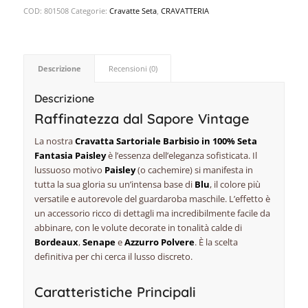
COD:
801508
Categorie:
Cravatte Seta
,
CRAVATTERIA
Descrizione
Recensioni (0)
Descrizione
Raffinatezza dal Sapore Vintage
La nostra
Cravatta Sartoriale Barbisio in 100% Seta
Fantasia Paisley
è l’essenza dell’eleganza sofisticata. Il
lussuoso motivo
Paisley
(o
cachemire
) si manifesta in
tutta la sua gloria su un’intensa base di
Blu
, il colore più
versatile e autorevole del guardaroba maschile. L’effetto è
un accessorio ricco di dettagli ma incredibilmente facile da
abbinare, con le volute decorate in tonalità calde di
Bordeaux
,
Senape
e
Azzurro Polvere
. È la scelta
definitiva per chi cerca il lusso discreto.
Caratteristiche Principali