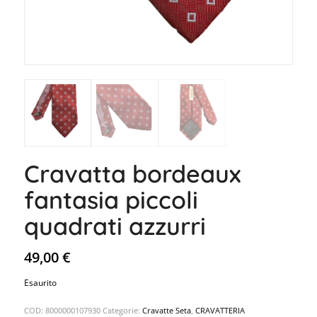
Cravatta bordeaux
fantasia piccoli
quadrati azzurri
49,00
€
Esaurito
COD:
8000000107930
Categorie:
Cravatte Seta
,
CRAVATTERIA