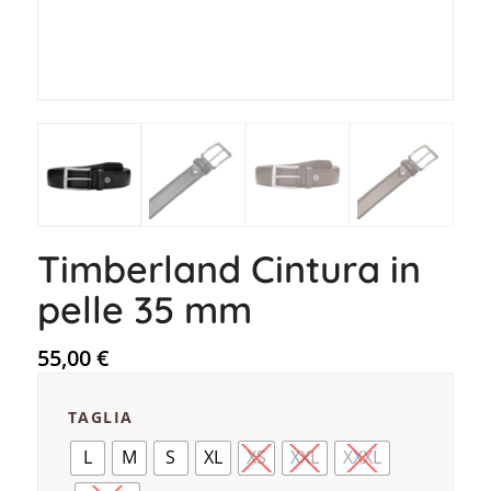
Timberland Cintura in
pelle 35 mm
55,00
€
TAGLIA
L
M
S
XL
XS
XXL
XXXL