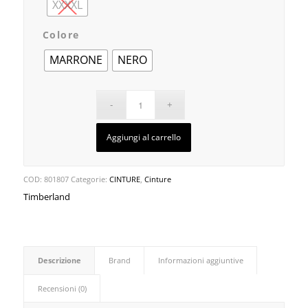
XXXXL
Colore
MARRONE
NERO
Aggiungi al carrello
COD:
801807
Categorie:
CINTURE
,
Cinture
Timberland
Descrizione
Brand
Informazioni aggiuntive
Recensioni (0)