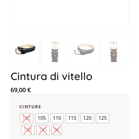
Cintura di vitello
69,00
€
CINTURE
100
105
110
115
120
125
130
135
95