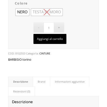
Colore
NERO
TESTA DI MORO
Aggiungi al carrello
COD:
8102553
Categoria:
CINTURE
BARBISIO torino
Descrizione
Brand
Informazioni aggiuntive
Recensioni (0)
Descrizione