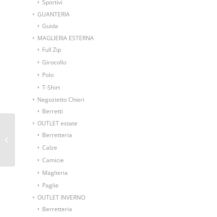
Sportivi
GUANTERIA
Guida
MAGLIERIA ESTERNA
Full Zip
Girocollo
Polo
T-Shirt
Negozietto Chieri
Berretti
OUTLET estate
Berretteria
Cappello trilby di feltro
Calze
Camicie
Maglieria
Paglie
OUTLET INVERNO
Berretteria