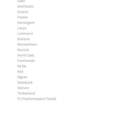
Gallo
GranSasso
Guerra
Heater
Kensington
Lierys
Lorenzoni
Marone
Montechiaro
Mucros
North Sails
Pantherella
Re De
Red
Signes
Steinbock
Stetson
Timberland
Tt (Trasformazioni Tessili)