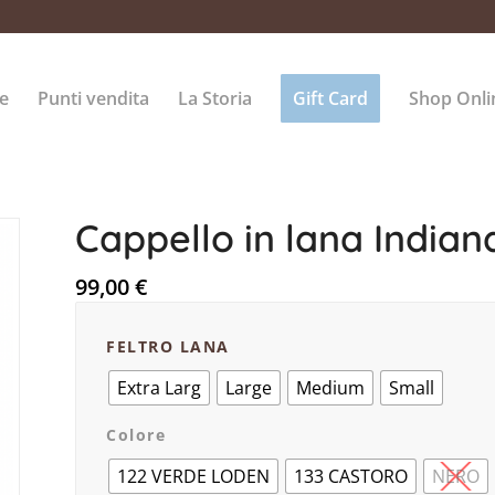
e
Punti vendita
La Storia
Gift Card
Shop Onli
Cappello in lana Indian
99,00
€
FELTRO LANA
Extra Larg
Large
Medium
Small
Colore
122 VERDE LODEN
133 CASTORO
NERO