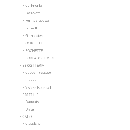
Cerimonia
Fazzoletti
Fermacravatta
Gemelli
Giarrettiere
OMBRELLI
POCHETTE
PORTADOCUMENTI
BERRETTERIA
Cappelli tessuto
Coppole
Visiere Baseball
BRETELLE
Fantasia
Unite
CALZE
Classiche