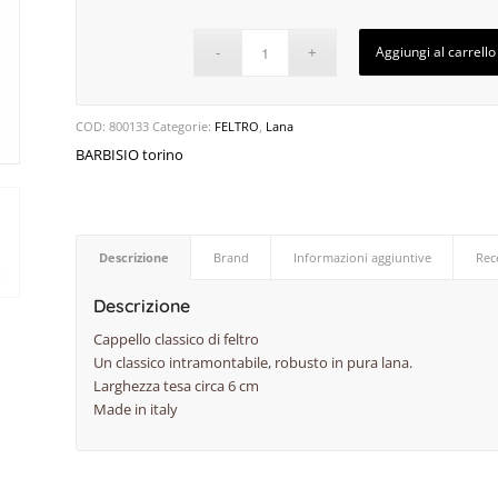
Aggiungi al carrello
COD:
800133
Categorie:
FELTRO
,
Lana
BARBISIO torino
Descrizione
Brand
Informazioni aggiuntive
Rec
Descrizione
Cappello classico di feltro
Un classico intramontabile, robusto in pura lana.
Larghezza tesa circa 6 cm
Made in italy