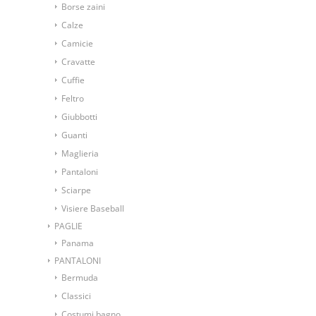
Borse zaini
Calze
Camicie
Cravatte
Cuffie
Feltro
Giubbotti
Guanti
Maglieria
Pantaloni
Sciarpe
Visiere Baseball
PAGLIE
Panama
PANTALONI
Bermuda
Classici
Costumi bagno