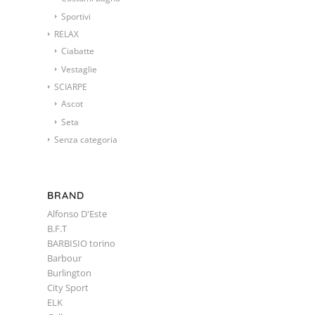
Sportivi
RELAX
Ciabatte
Vestaglie
SCIARPE
Ascot
Seta
Senza categoria
BRAND
Alfonso D'Este
B.F.T
BARBISIO torino
Barbour
Burlington
City Sport
ELK