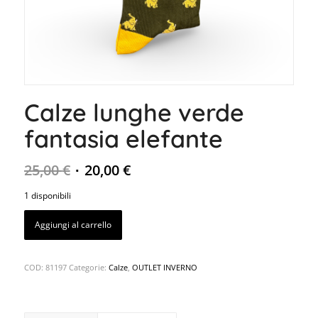
Calze lunghe verde
fantasia elefante
25,00
€
20,00
€
1 disponibili
Aggiungi al carrello
COD:
81197
Categorie:
Calze
,
OUTLET INVERNO