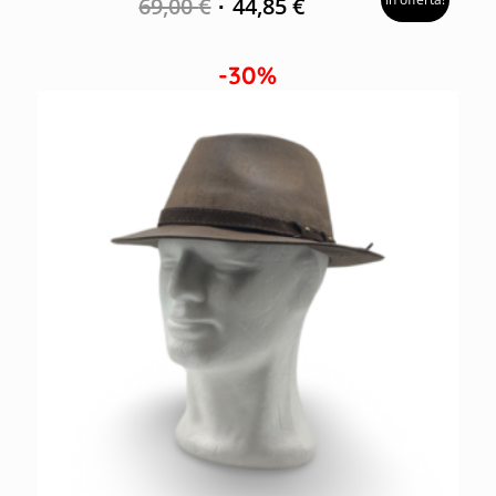
69,00
€
44,85
€
-30%