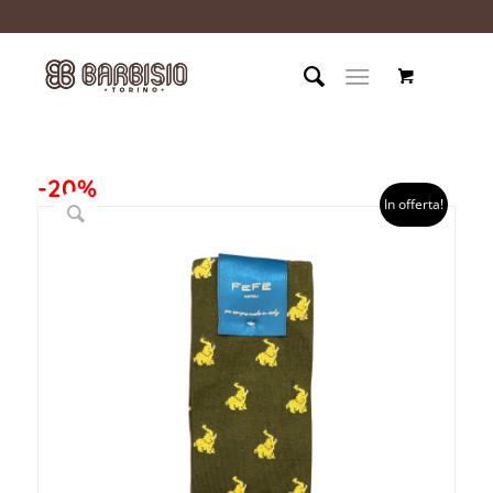
-20%
In offerta!