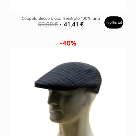
Coppola Becco d’oca finestrato 100% lana
In offerta!
69,00
€
41,41
€
-40%