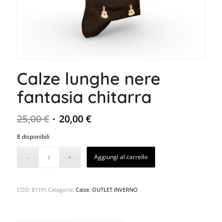
Calze lunghe nere
fantasia chitarra
25,00
€
20,00
€
8 disponibili
Aggiungi al carrello
COD:
81191
Categorie:
Calze
,
OUTLET INVERNO