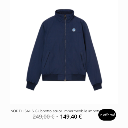
NORTH SAILS Giubbotto sailor impermeabile imbottito
In offerta!
249,00
€
149,40
€