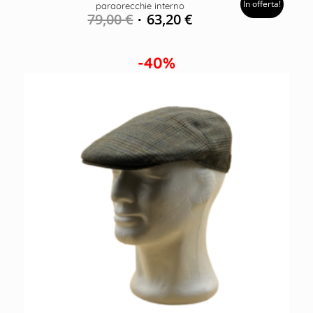
In offerta!
paraorecchie interno
79,00
€
63,20
€
-40%