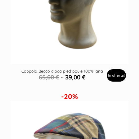
Coppola Becco d’oca pied poule 100% lana
In offerta!
65,00
€
39,00
€
-20%