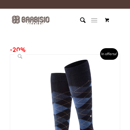
-20%
In offerta!