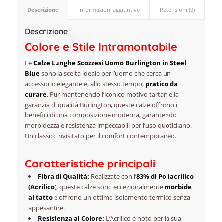
Descrizione
Informazioni aggiuntive
Recensioni (0)
Descrizione
Colore e Stile Intramontabile
Le
Calze Lunghe Scozzesi Uomo Burlington in Steel
Blue
sono la scelta ideale per l’uomo che cerca un
accessorio elegante e, allo stesso tempo,
pratico da
curare
. Pur mantenendo l’iconico motivo
tartan
e la
garanzia di qualità Burlington, queste calze offrono i
benefici di una composizione moderna, garantendo
morbidezza e resistenza impeccabili per l’uso quotidiano.
Un classico rivisitato per il comfort contemporaneo.
Caratteristiche principali
Fibra di Qualità:
Realizzate con l’
83% di Poliacrilico
(Acrilico)
, queste calze sono eccezionalmente
morbide
al tatto
e offrono un ottimo isolamento termico senza
appesantire.
Resistenza al Colore:
L’Acrilico è noto per la sua