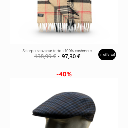
Sciarpa scozzese tartan 100% cashmere
In offerta!
138,99
€
97,30
€
-40%