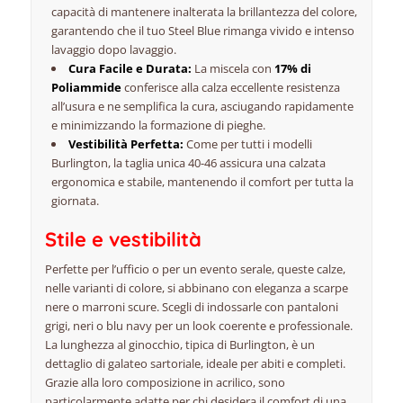
capacità di mantenere inalterata la brillantezza del colore,
garantendo che il tuo
Steel Blue
rimanga vivido e intenso
lavaggio dopo lavaggio.
Cura Facile e Durata:
La miscela con
17% di
Poliammide
conferisce alla calza eccellente resistenza
all’usura e ne semplifica la cura, asciugando rapidamente
e minimizzando la formazione di pieghe.
Vestibilità Perfetta:
Come per tutti i modelli
Burlington, la taglia unica 40-46 assicura una calzata
ergonomica e stabile, mantenendo il comfort per tutta la
giornata.
Stile e vestibilità
Perfette per l’ufficio o per un evento serale, queste calze,
nelle varianti di colore, si abbinano con eleganza a scarpe
nere o marroni scure. Scegli di indossarle con pantaloni
grigi, neri o blu navy per un look coerente e professionale.
La lunghezza al ginocchio, tipica di Burlington, è un
dettaglio di galateo sartoriale, ideale per abiti e completi.
Grazie alla loro composizione in acrilico, sono
particolarmente adatte per chi desidera il comfort di una