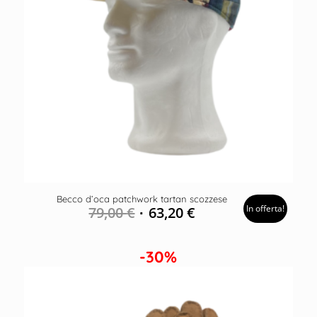
Becco d’oca patchwork tartan scozzese
In offerta!
79,00
€
63,20
€
-30%