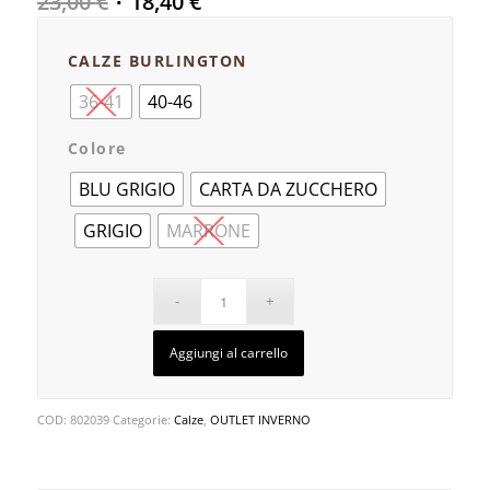
23,00
€
18,40
€
CALZE BURLINGTON
36-41
40-46
Colore
BLU GRIGIO
CARTA DA ZUCCHERO
GRIGIO
MARRONE
Aggiungi al carrello
COD:
802039
Categorie:
Calze
,
OUTLET INVERNO