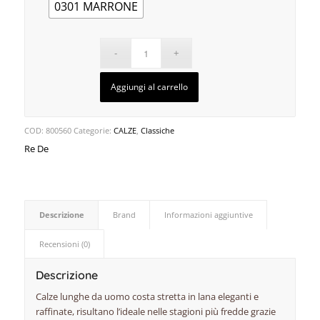
0301 MARRONE
Aggiungi al carrello
COD:
800560
Categorie:
CALZE
,
Classiche
Re De
Descrizione
Brand
Informazioni aggiuntive
Recensioni (0)
Descrizione
Calze lunghe da uomo costa stretta in lana eleganti e
raffinate, risultano l’ideale nelle stagioni più fredde grazie